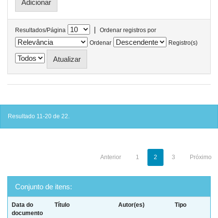
|
Resultados/Página
Ordenar registros por
Ordenar
Registro(s)
Resultado 11-20 de 22.
Anterior
1
2
3
Próximo
Conjunto de itens:
Data do
Título
Autor(es)
Tipo
documento