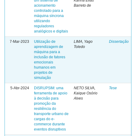
um sistema de
Karina Elias
acionamento
Barreto de
controlado para a
máquina síncrona
utilizando
reguladores
analógicos e digitais
7-Mar-2023
Utilização de
LIMA, Yago
Dissertação
aprendizagem de
Toledo
máquina para a
inclusão de fatores
emocionais
humanos em
projetos de
simulação
5-Abr-2024
DISRUPSIM: uma
NETO SILVA,
Tese
ferramenta de apoio
Kaique Osório
à decisão para
Alves
promoção da
resiliência do
transporte urbano de
cargas do e-
commerce durante
eventos disruptivos