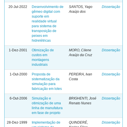
20-Jul-2022
Desenvolvimento de
SANTOS, Yago
Dissertação
gêmeo digital com
Araújo dos
suporte em
realidade virtual
para sistema de
transposição de
peixes em
hidrelétricas
1-Dez-2001
Otimização de
MORO, Cilene
Dissertação
custos em
Araújo da Cruz
montagens
industriais
1-Out-2000
Proposta de
PEREIRA, Ivan
Dissertação
sistematização da
Costa
simulação para
fabricação em lotes
6-Out-2006
Simulação e
BRIGHENTI, José
Dissertação
otimização de uma
Renato Nunes
linha de manufatura
em fase de projeto
28-Dez-1999
Implementação de
QUINDERÉ,
Dissertação