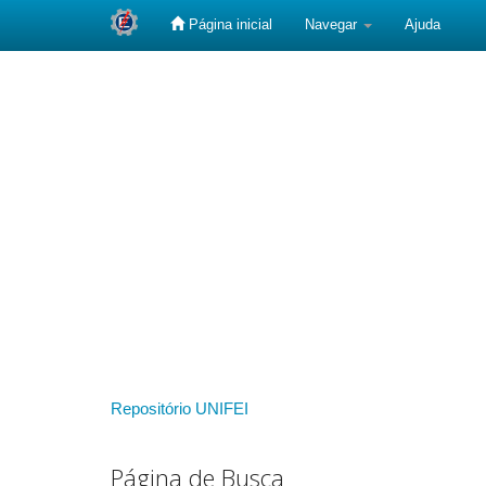
Página inicial
Navegar
Ajuda
Skip
navigation
Repositório UNIFEI
Página de Busca