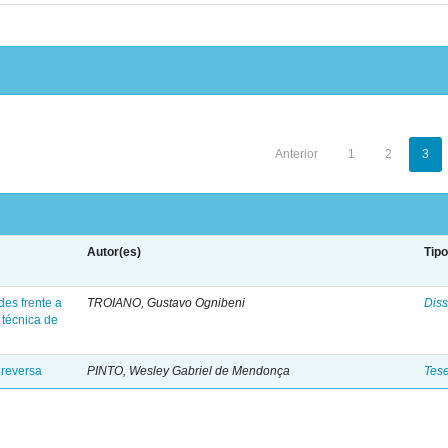
Anterior
1
2
3
Autor(es)
Tip
des frente a
TROIANO, Gustavo Ognibeni
Diss
 técnica de
 reversa
PINTO, Wesley Gabriel de Mendonça
Tes