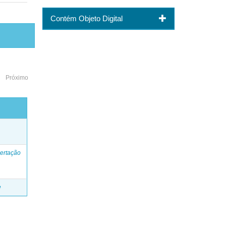
Contém Objeto Digital
Próximo
o
ertação
e