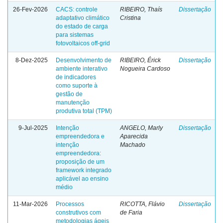
26-Fev-2026
CACS: controle
RIBEIRO, Thaís
Dissertação
adaptativo climático
Cristina
do estado de carga
para sistemas
fotovoltaicos off-grid
8-Dez-2025
Desenvolvimento de
RIBEIRO, Érick
Dissertação
ambiente interativo
Nogueira Cardoso
de indicadores
como suporte à
gestão de
manutenção
produtiva total (TPM)
9-Jul-2025
Intenção
ANGELO, Marly
Dissertação
empreendedora e
Aparecida
intenção
Machado
empreendedora:
proposição de um
framework integrado
aplicável ao ensino
médio
11-Mar-2026
Processos
RICOTTA, Flávio
Dissertação
construtivos com
de Faria
metodologias ágeis