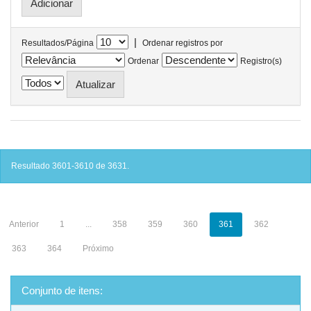
|
Resultados/Página
Ordenar registros por
Ordenar
Registro(s)
Resultado 3601-3610 de 3631.
Anterior
1
...
358
359
360
361
362
363
364
Próximo
Conjunto de itens: