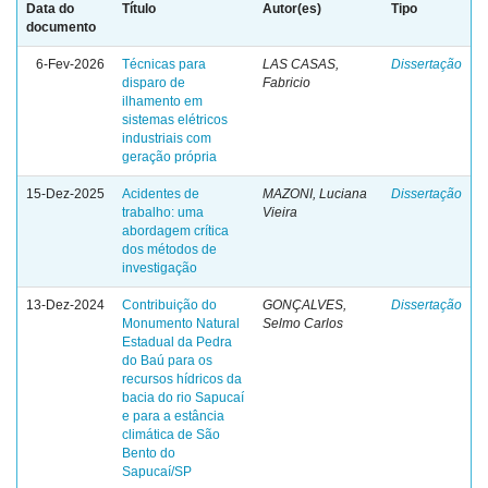
Data do
Título
Autor(es)
Tipo
documento
6-Fev-2026
Técnicas para
LAS CASAS,
Dissertação
disparo de
Fabricio
ilhamento em
sistemas elétricos
industriais com
geração própria
15-Dez-2025
Acidentes de
MAZONI, Luciana
Dissertação
trabalho: uma
Vieira
abordagem crítica
dos métodos de
investigação
13-Dez-2024
Contribuição do
GONÇALVES,
Dissertação
Monumento Natural
Selmo Carlos
Estadual da Pedra
do Baú para os
recursos hídricos da
bacia do rio Sapucaí
e para a estância
climática de São
Bento do
Sapucaí/SP