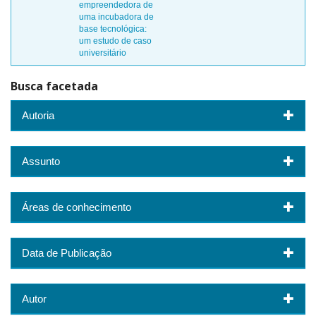
empreendedora de
uma incubadora de
base tecnológica:
um estudo de caso
universitário
Busca facetada
Autoria
Assunto
Áreas de conhecimento
Data de Publicação
Autor