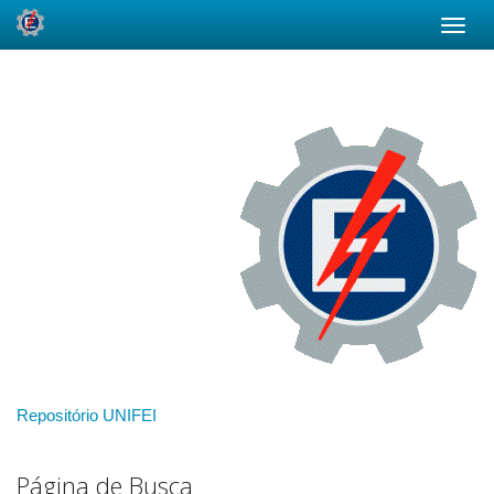
Skip
navigation
Repositório UNIFEI
Página de Busca