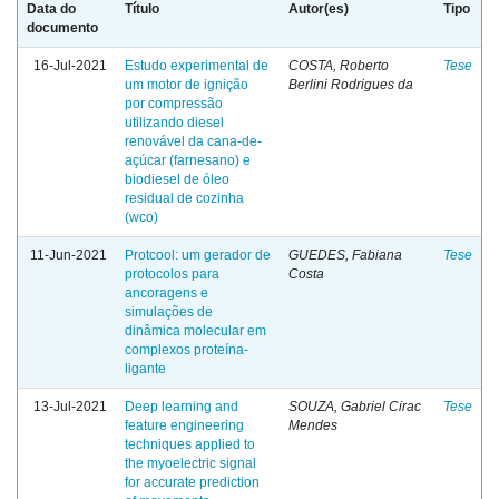
Data do
Título
Autor(es)
Tipo
documento
16-Jul-2021
Estudo experimental de
COSTA, Roberto
Tese
um motor de ignição
Berlini Rodrigues da
por compressão
utilizando diesel
renovável da cana-de-
açúcar (farnesano) e
biodiesel de óleo
residual de cozinha
(wco)
11-Jun-2021
Protcool: um gerador de
GUEDES, Fabiana
Tese
protocolos para
Costa
ancoragens e
simulações de
dinâmica molecular em
complexos proteína-
ligante
13-Jul-2021
Deep learning and
SOUZA, Gabriel Cirac
Tese
feature engineering
Mendes
techniques applied to
the myoelectric signal
for accurate prediction