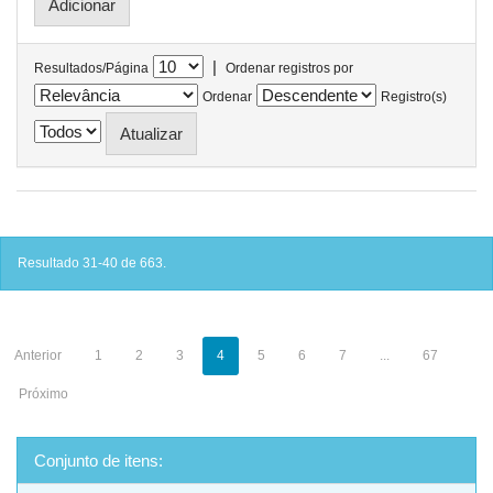
|
Resultados/Página
Ordenar registros por
Ordenar
Registro(s)
Resultado 31-40 de 663.
Anterior
1
2
3
4
5
6
7
...
67
Próximo
Conjunto de itens: