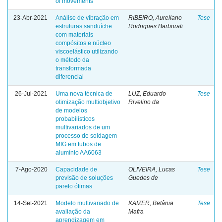
of movements
23-Abr-2021
Análise de vibração em
RIBEIRO, Aureliano
Tese
estruturas sanduíche
Rodrigues Barborati
com materiais
compósitos e núcleo
viscoelástico utilizando
o método da
transformada
diferencial
26-Jul-2021
Uma nova técnica de
LUZ, Eduardo
Tese
otimização multiobjetivo
Rivelino da
de modelos
probabilísticos
multivariados de um
processo de soldagem
MIG em tubos de
alumínio AA6063
7-Ago-2020
Capacidade de
OLIVEIRA, Lucas
Tese
previsão de soluções
Guedes de
pareto ótimas
14-Set-2021
Modelo multivariado de
KAIZER, Betânia
Tese
avaliação da
Mafra
aprendizagem em