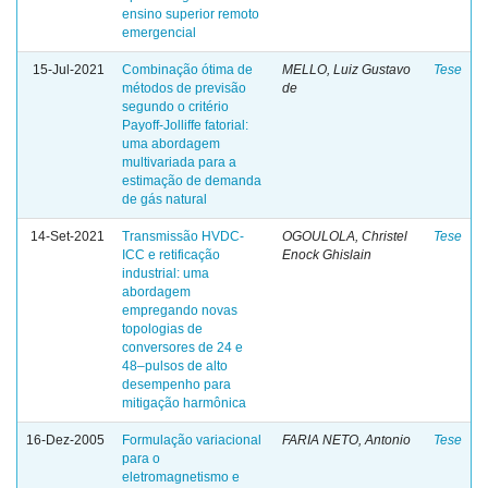
ensino superior remoto
emergencial
15-Jul-2021
Combinação ótima de
MELLO, Luiz Gustavo
Tese
métodos de previsão
de
segundo o critério
Payoff-Jolliffe fatorial:
uma abordagem
multivariada para a
estimação de demanda
de gás natural
14-Set-2021
Transmissão HVDC-
OGOULOLA, Christel
Tese
ICC e retificação
Enock Ghislain
industrial: uma
abordagem
empregando novas
topologias de
conversores de 24 e
48–pulsos de alto
desempenho para
mitigação harmônica
16-Dez-2005
Formulação variacional
FARIA NETO, Antonio
Tese
para o
eletromagnetismo e