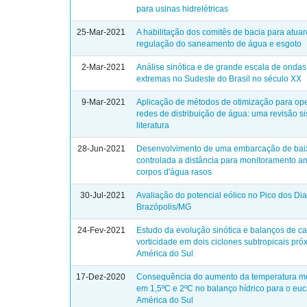
para usinas hidrelétricas
25-Mar-2021
A habilitação dos comitês de bacia para atua
regulação do saneamento de água e esgoto
2-Mar-2021
Análise sinótica e de grande escala de ondas 
extremas no Sudeste do Brasil no século XX
9-Mar-2021
Aplicação de métodos de otimização para op
redes de distribuição de água: uma revisão s
literatura
28-Jun-2021
Desenvolvimento de uma embarcação de bai
controlada a distância para monitoramento a
corpos d'água rasos
30-Jul-2021
Avaliação do potencial eólico no Pico dos Di
Brazópolis/MG
24-Fev-2021
Estudo da evolução sinótica e balanços de ca
vorticidade em dois ciclones subtropicais pró
América do Sul
17-Dez-2020
Consequência do aumento da temperatura mé
em 1,5ºC e 2ºC no balanço hídrico para o euc
América do Sul