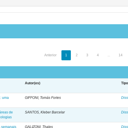
Anterior
1
2
3
4
...
14
Autor(es)
Tip
a: uma
GIFFONI, Tomás Fortes
Diss
áreas de
SANTOS, Kleber Barcelar
Diss
ologias
s semanais
GALIZONI, Thales
Diss