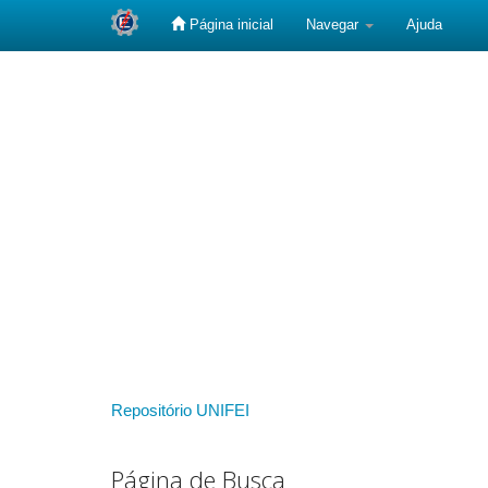
Página inicial
Navegar
Ajuda
Skip
navigation
Repositório UNIFEI
Página de Busca