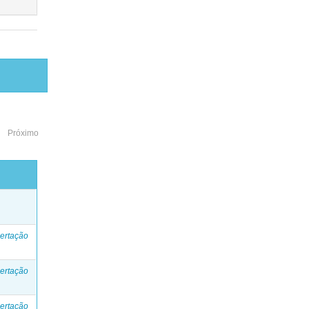
Próximo
o
ertação
ertação
ertação