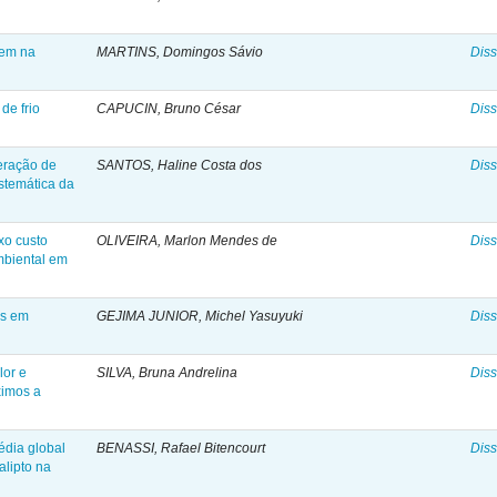
rem na
MARTINS, Domingos Sávio
Diss
de frio
CAPUCIN, Bruno César
Diss
eração de
SANTOS, Haline Costa dos
Diss
istemática da
xo custo
OLIVEIRA, Marlon Mendes de
Diss
mbiental em
as em
GEJIMA JUNIOR, Michel Yasuyuki
Diss
lor e
SILVA, Bruna Andrelina
Diss
ximos a
dia global
BENASSI, Rafael Bitencourt
Diss
alipto na