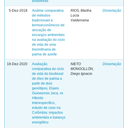
brasileiras
5-Dez-2018
Análise comparativa
RIOS, Martha
Dissertação
de métodos
Lucia
tradicionais e
Valderrama
termoeconômicos de
alocação de
encargos ambientais
na avaliação do ciclo
de vida de uma
biorrefinaria de
palma de azeite
18-Dez-2020
Avaliação
NIETO
Dissertação
comparativa do ciclo
MONGOLLÓN,
de vida do biodiesel
Diego Ignacio
de óleo de palma a
partir de dois
genótipos, Elaeis
Guineensis Jacq. vs
Híbrido
Interespecífico,
estudo de caso na
Colômbia: impactos
ambientais e balanço
energético