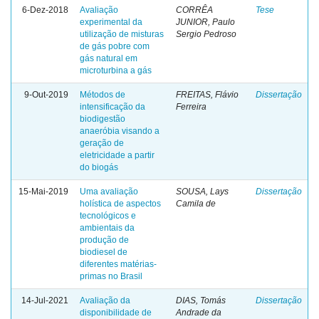
6-Dez-2018
Avaliação
CORRÊA
Tese
experimental da
JUNIOR, Paulo
utilização de misturas
Sergio Pedroso
de gás pobre com
gás natural em
microturbina a gás
9-Out-2019
Métodos de
FREITAS, Flávio
Dissertação
intensificação da
Ferreira
biodigestão
anaeróbia visando a
geração de
eletricidade a partir
do biogás
15-Mai-2019
Uma avaliação
SOUSA, Lays
Dissertação
holística de aspectos
Camila de
tecnológicos e
ambientais da
produção de
biodiesel de
diferentes matérias-
primas no Brasil
14-Jul-2021
Avaliação da
DIAS, Tomás
Dissertação
disponibilidade de
Andrade da