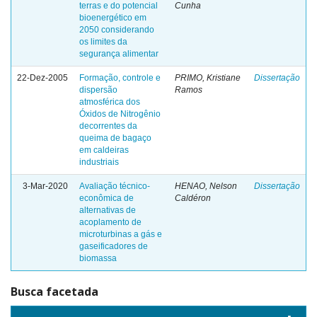
terras e do potencial
Cunha
bioenergético em
2050 considerando
os limites da
segurança alimentar
22-Dez-2005
Formação, controle e
PRIMO, Kristiane
Dissertação
dispersão
Ramos
atmosférica dos
Óxidos de Nitrogênio
decorrentes da
queima de bagaço
em caldeiras
industriais
3-Mar-2020
Avaliação técnico-
HENAO, Nelson
Dissertação
econômica de
Caldéron
alternativas de
acoplamento de
microturbinas a gás e
gaseificadores de
biomassa
Busca facetada