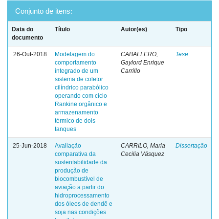
Conjunto de itens:
Data do
Título
Autor(es)
Tipo
documento
26-Out-2018
Modelagem do
CABALLERO,
Tese
comportamento
Gaylord Enrique
integrado de um
Carrillo
sistema de coletor
cilíndrico parabólico
operando com ciclo
Rankine orgânico e
armazenamento
térmico de dois
tanques
25-Jun-2018
Avaliação
CARRILO, Maria
Dissertação
comparativa da
Cecilia Vásquez
sustentabilidade da
produção de
biocombustível de
aviação a partir do
hidroprocessamento
dos óleos de dendê e
soja nas condições