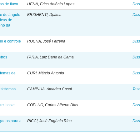
as de fluxo
HENN, Erico Antônio Lopes
Diss
 e do ângulo
BRIGHENTI, Djalma
Diss
ticas de
eno da
so e controle
ROCHA, José Ferreira
Diss
etros
FARIA, Luiz Dario da Gama
Diss
istemas de
CURI, Márcio Antonio
Diss
 sistemas
CAMINHA, Amadeu Casal
Tes
rcuitos e
COELHO, Carlos Alberto Dias
Diss
gados para a
RICCI, José Eugênio Rios
Diss