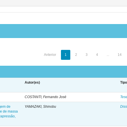
Anterior
1
2
3
4
...
14
Autor(es)
Tip
COSTANTI, Fernando José
Tes
agem de
YAMAZAKI, Shinobu
Diss
de de massa
trapressão,