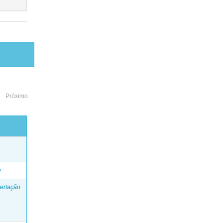
Próximo
o
e
ertação