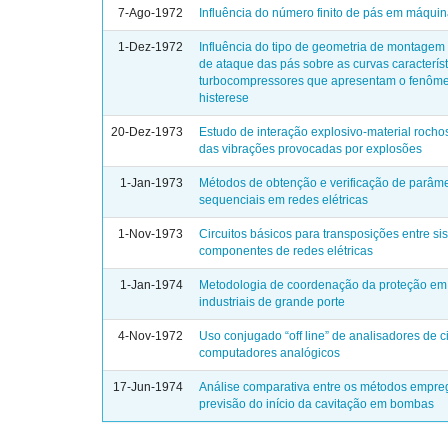
7-Ago-1972
Influência do número finito de pás em máquin
1-Dez-1972
Influência do tipo de geometria de montagem
de ataque das pás sobre as curvas caracterís
turbocompressores que apresentam o fenôm
histerese
20-Dez-1973
Estudo de interação explosivo-material rocho
das vibrações provocadas por explosões
1-Jan-1973
Métodos de obtenção e verificação de parâm
sequenciais em redes elétricas
1-Nov-1973
Circuitos básicos para transposições entre s
componentes de redes elétricas
1-Jan-1974
Metodologia de coordenação da proteção em
industriais de grande porte
4-Nov-1972
Uso conjugado “off line” de analisadores de ci
computadores analógicos
17-Jun-1974
Análise comparativa entre os métodos empre
previsão do início da cavitação em bombas