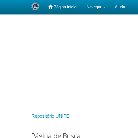
Página inicial
Navegar
Ajuda
Skip
navigation
Repositório UNIFEI
Página de Busca