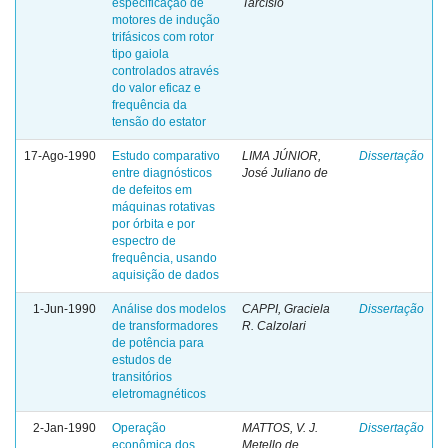
especificação de
Tarcísio
motores de indução
trifásicos com rotor
tipo gaiola
controlados através
do valor eficaz e
frequência da
tensão do estator
17-Ago-1990
Estudo comparativo
LIMA JÚNIOR,
Dissertação
entre diagnósticos
José Juliano de
de defeitos em
máquinas rotativas
por órbita e por
espectro de
frequência, usando
aquisição de dados
1-Jun-1990
Análise dos modelos
CAPPI, Graciela
Dissertação
de transformadores
R. Calzolari
de potência para
estudos de
transitórios
eletromagnéticos
2-Jan-1990
Operação
MATTOS, V. J.
Dissertação
econômica dos
Metello de