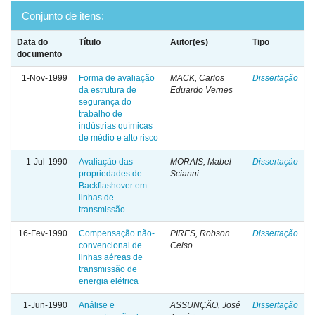
Conjunto de itens:
Data do
Título
Autor(es)
Tipo
documento
1-Nov-1999
Forma de avaliação
MACK, Carlos
Dissertação
da estrutura de
Eduardo Vernes
segurança do
trabalho de
indústrias químicas
de médio e alto risco
1-Jul-1990
Avaliação das
MORAIS, Mabel
Dissertação
propriedades de
Scianni
Backflashover em
linhas de
transmissão
16-Fev-1990
Compensação não-
PIRES, Robson
Dissertação
convencional de
Celso
linhas aéreas de
transmissão de
energia elétrica
1-Jun-1990
Análise e
ASSUNÇÃO, José
Dissertação