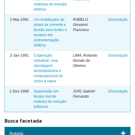
sistemas de energia
elétrica
2-Mai-1991
Um sintetizador de
RABELO,
Dissertação
sinais de corrente e
Giovanni
tensão para testes e
Francisco
ensaios em
instrumentação
elétrica
2-Jan-1991
Cogeração
LIMA, Rolando
Dissertação
industrial: uma
Nonato de
abordagem
Oliveira
termodinâmica e
computacional de
ciclos a vapor
1-Dez-1990
Supervisão em
JURI, Gabriel
Dissertação
tempo real de
Fernando
motores de indução
trifásicos
Busca facetada
Autoria