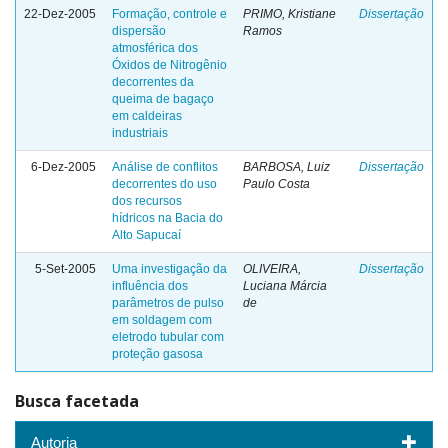
22-Dez-2005
Formação, controle e
PRIMO, Kristiane
Dissertação
dispersão
Ramos
atmosférica dos
Óxidos de Nitrogênio
decorrentes da
queima de bagaço
em caldeiras
industriais
6-Dez-2005
Análise de conflitos
BARBOSA, Luiz
Dissertação
decorrentes do uso
Paulo Costa
dos recursos
hídricos na Bacia do
Alto Sapucaí
5-Set-2005
Uma investigação da
OLIVEIRA,
Dissertação
influência dos
Luciana Márcia
parâmetros de pulso
de
em soldagem com
eletrodo tubular com
proteção gasosa
Busca facetada
Autoria