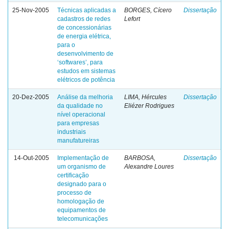
25-Nov-2005
Técnicas aplicadas a
BORGES, Cícero
Dissertação
cadastros de redes
Lefort
de concessionárias
de energia elétrica,
para o
desenvolvimento de
‘softwares’, para
estudos em sistemas
elétricos de potência
20-Dez-2005
Análise da melhoria
LIMA, Hércules
Dissertação
da qualidade no
Eliézer Rodrigues
nível operacional
para empresas
industriais
manufatureiras
14-Out-2005
Implementação de
BARBOSA,
Dissertação
um organismo de
Alexandre Loures
certificação
designado para o
processo de
homologação de
equipamentos de
telecomunicações