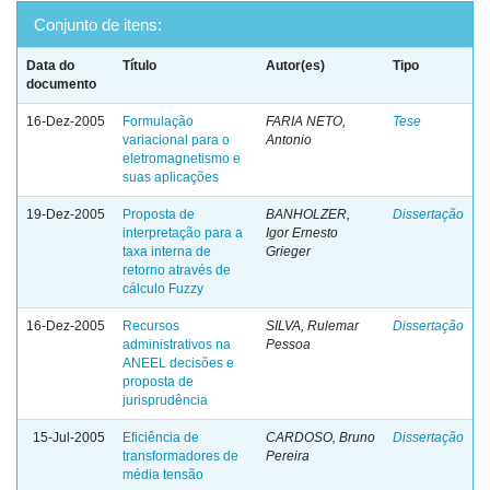
Conjunto de itens:
Data do
Título
Autor(es)
Tipo
documento
16-Dez-2005
Formulação
FARIA NETO,
Tese
variacional para o
Antonio
eletromagnetismo e
suas aplicações
19-Dez-2005
Proposta de
BANHOLZER,
Dissertação
interpretação para a
Igor Ernesto
taxa interna de
Grieger
retorno através de
cálculo Fuzzy
16-Dez-2005
Recursos
SILVA, Rulemar
Dissertação
administrativos na
Pessoa
ANEEL decisões e
proposta de
jurisprudência
15-Jul-2005
Eficiência de
CARDOSO, Bruno
Dissertação
transformadores de
Pereira
média tensão