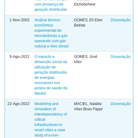
com presença de
Etchebehere
geração distribuída
1-Nov-2002
Análise técnico-
GOMES, Eli Eber
Dissertação
econômica
Batista
experimental de
microturbinas a gás
operando com gás
natural e óleo diesel
9-Ago-2022
O impacto e
GOMES, José
Dissertação
dimensão social da
Vitor
utilização de
geração distribuída
de energias
renováveis nos
postos de saúde de
Itajubá
22-Ago-2022
Modelling and
MACIEL, Natália
Dissertação
simulation of
Vilas Boas Pappi
interdependency of
critical
infrastructures in
smart cities a case
study of a non-