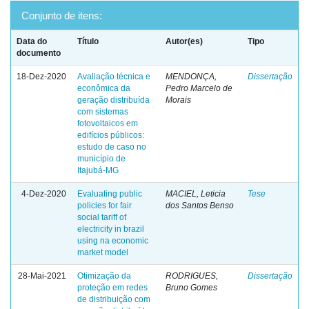
Conjunto de itens:
Data do
Título
Autor(es)
Tipo
documento
18-Dez-2020
Avaliação técnica e
MENDONÇA,
Dissertação
econômica da
Pedro Marcelo de
geração distribuída
Morais
com sistemas
fotovoltaicos em
edifícios públicos:
estudo de caso no
município de
Itajubá-MG
4-Dez-2020
Evaluating public
MACIEL, Leticia
Tese
policies for fair
dos Santos Benso
social tariff of
electricity in brazil
using na economic
market model
28-Mai-2021
Otimização da
RODRIGUES,
Dissertação
proteção em redes
Bruno Gomes
de distribuição com