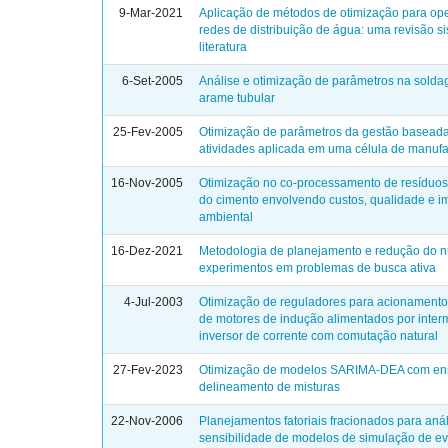
9-Mar-2021
Aplicação de métodos de otimização para op
redes de distribuição de água: uma revisão s
literatura
6-Set-2005
Análise e otimização de parâmetros na sold
arame tubular
25-Fev-2005
Otimização de parâmetros da gestão basead
atividades aplicada em uma célula de manufa
16-Nov-2005
Otimização no co-processamento de resíduos 
do cimento envolvendo custos, qualidade e i
ambiental
16-Dez-2021
Metodologia de planejamento e redução do 
experimentos em problemas de busca ativa
4-Jul-2003
Otimização de reguladores para acionamento
de motores de indução alimentados por inter
inversor de corrente com comutação natural
27-Fev-2023
Otimização de modelos SARIMA-DEA com en
delineamento de misturas
22-Nov-2006
Planejamentos fatoriais fracionados para aná
sensibilidade de modelos de simulação de e