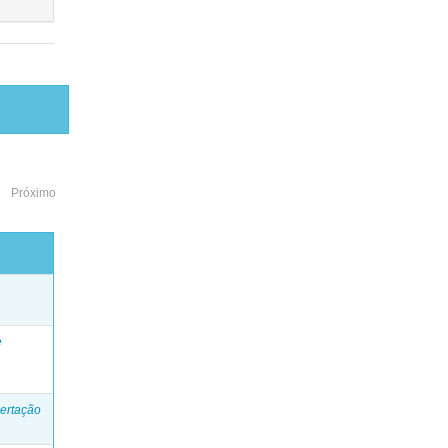
Próximo
o
e
ertação