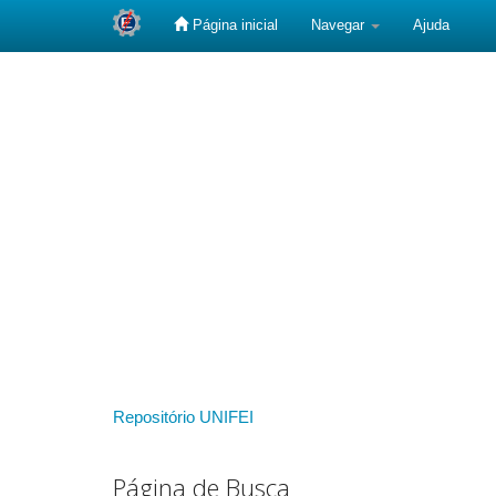
Página inicial
Navegar
Ajuda
Skip
navigation
Repositório UNIFEI
Página de Busca