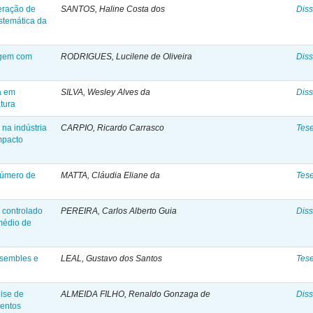
eração de
SANTOS, Haline Costa dos
Diss
istemática da
agem com
RODRIGUES, Lucilene de Oliveira
Diss
a em
SILVA, Wesley Alves da
Diss
tura
na indústria
CARPIO, Ricardo Carrasco
Tes
mpacto
número de
MATTA, Cláudia Eliane da
Tes
 controlado
PEREIRA, Carlos Alberto Guia
Diss
médio de
sembles e
LEAL, Gustavo dos Santos
Tes
lise de
ALMEIDA FILHO, Renaldo Gonzaga de
Diss
ventos