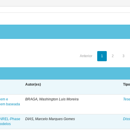
Anterior
1
2
3
Autor(es)
Tip
gem e
BRAGA, Washington Luis Moreira
Tes
agem baseada
ca NREL-Phase
DIAS, Marcelo Marques Gomes
Diss
modelos