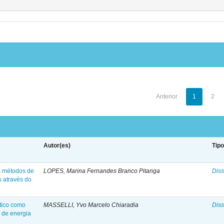
Anterior
1
2
Autor(es)
Tip
s métodos de
LOPES, Marina Fernandes Branco Pitanga
Diss
s através do
tico como
MASSELLI, Yvo Marcelo Chiaradia
Diss
o de energia