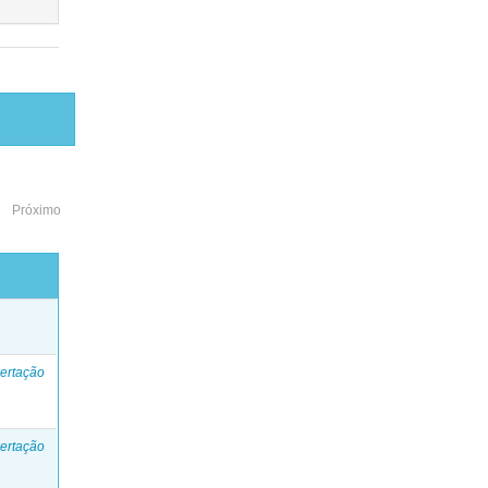
Próximo
o
ertação
ertação