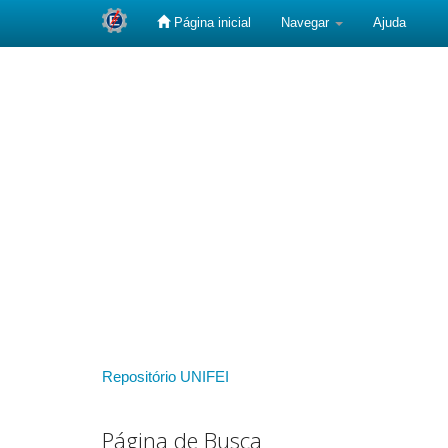
Página inicial
Navegar
Ajuda
Skip
navigation
Repositório UNIFEI
Página de Busca