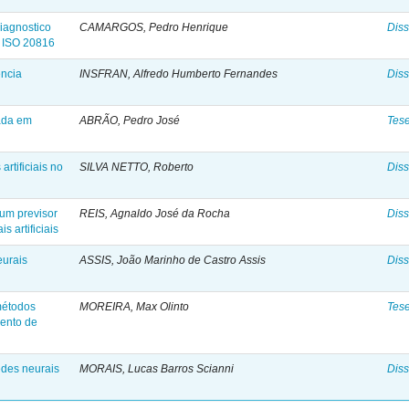
iagnostico
CAMARGOS, Pedro Henrique
Diss
/ ISO 20816
ência
INSFRAN, Alfredo Humberto Fernandes
Diss
ada em
ABRÃO, Pedro José
Tes
artificiais no
SILVA NETTO, Roberto
Diss
um previsor
REIS, Agnaldo José da Rocha
Diss
s artificiais
eurais
ASSIS, João Marinho de Castro Assis
Diss
métodos
MOREIRA, Max Olinto
Tes
ento de
edes neurais
MORAIS, Lucas Barros Scianni
Diss