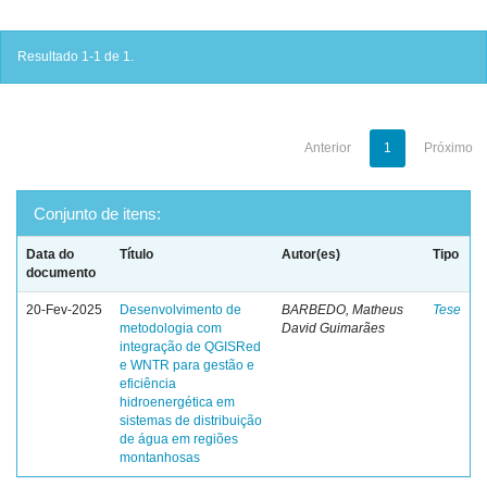
Resultado 1-1 de 1.
Anterior
1
Próximo
Conjunto de itens:
Data do
Título
Autor(es)
Tipo
documento
20-Fev-2025
Desenvolvimento de
BARBEDO, Matheus
Tese
metodologia com
David Guimarães
integração de QGISRed
e WNTR para gestão e
eficiência
hidroenergética em
sistemas de distribuição
de água em regiões
montanhosas