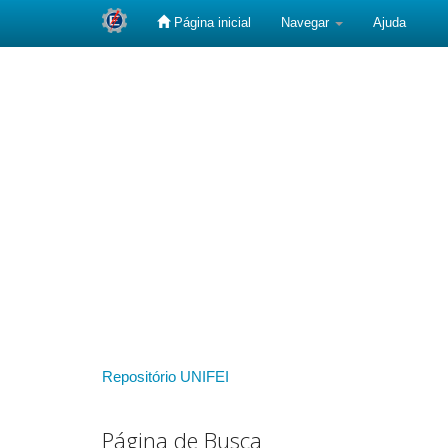
Página inicial
Navegar
Ajuda
Skip
navigation
Repositório UNIFEI
Página de Busca