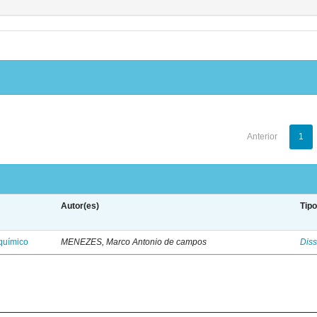
Anterior
1
Autor(es)
Tip
oquímico
MENEZES, Marco Antonio de campos
Diss