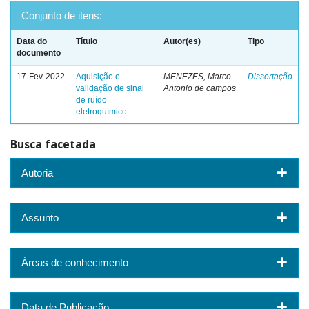
Conjunto de itens:
Data do
Título
Autor(es)
Tipo
documento
17-Fev-2022
Aquisição e
MENEZES, Marco
Dissertação
validação de sinal
Antonio de campos
de ruído
eletroquímico
Busca facetada
Autoria
Assunto
Áreas de conhecimento
Data de Publicação