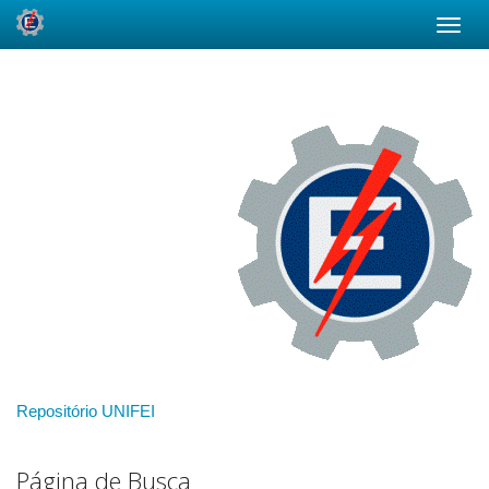
Skip
navigation
Repositório UNIFEI
Página de Busca