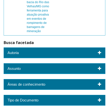
bacia do Rio das
Velhas/MG como
ferramenta para
atuação proativa
em eventos de
rompimento de
barragens de
mineração
Busca facetada
Autoria
Assunto
Áreas de conhecimento
Tipo de Documento