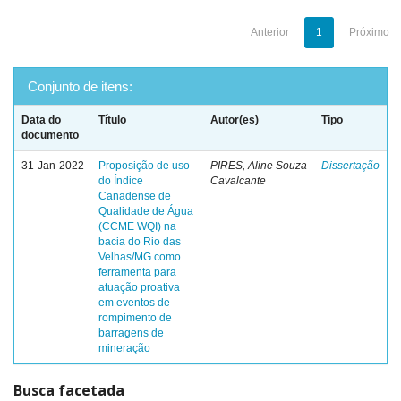
Anterior
1
Próximo
Conjunto de itens:
Data do
Título
Autor(es)
Tipo
documento
31-Jan-2022
Proposição de uso
PIRES, Aline Souza
Dissertação
do Índice
Cavalcante
Canadense de
Qualidade de Água
(CCME WQI) na
bacia do Rio das
Velhas/MG como
ferramenta para
atuação proativa
em eventos de
rompimento de
barragens de
mineração
Busca facetada