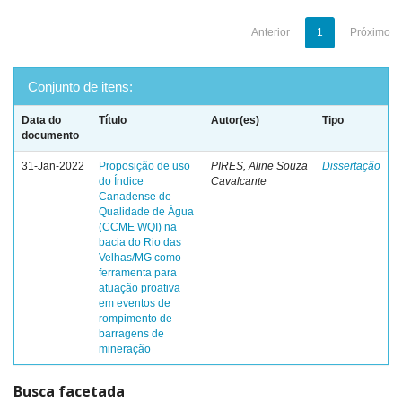
Anterior
1
Próximo
Conjunto de itens:
Data do
Título
Autor(es)
Tipo
documento
31-Jan-2022
Proposição de uso
PIRES, Aline Souza
Dissertação
do Índice
Cavalcante
Canadense de
Qualidade de Água
(CCME WQI) na
bacia do Rio das
Velhas/MG como
ferramenta para
atuação proativa
em eventos de
rompimento de
barragens de
mineração
Busca facetada