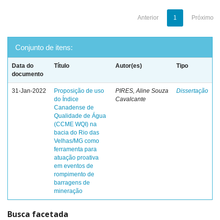
Anterior
1
Próximo
Conjunto de itens:
Data do
Título
Autor(es)
Tipo
documento
31-Jan-2022
Proposição de uso
PIRES, Aline Souza
Dissertação
do Índice
Cavalcante
Canadense de
Qualidade de Água
(CCME WQI) na
bacia do Rio das
Velhas/MG como
ferramenta para
atuação proativa
em eventos de
rompimento de
barragens de
mineração
Busca facetada