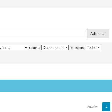
Ordenar
Registro(s)
Anterior
1