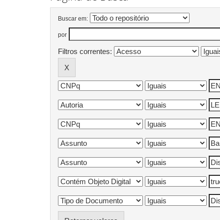
Buscar em:
por
Filtros correntes: