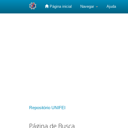
Página inicial
Navegar
Ajuda
Skip
navigation
Repositório UNIFEI
Página de Busca