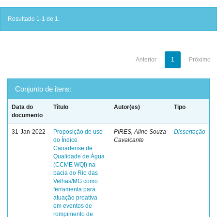
Resultado 1-1 de 1.
Anterior
1
Próximo
Conjunto de itens:
Data do
Título
Autor(es)
Tipo
documento
31-Jan-2022
Proposição de uso
PIRES, Aline Souza
Dissertação
do Índice
Cavalcante
Canadense de
Qualidade de Água
(CCME WQI) na
bacia do Rio das
Velhas/MG como
ferramenta para
atuação proativa
em eventos de
rompimento de