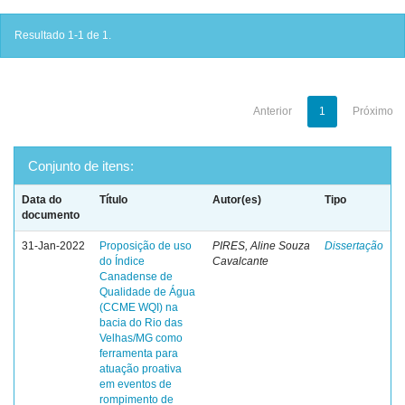
Resultado 1-1 de 1.
Anterior
1
Próximo
Conjunto de itens:
Data do
Título
Autor(es)
Tipo
documento
31-Jan-2022
Proposição de uso
PIRES, Aline Souza
Dissertação
do Índice
Cavalcante
Canadense de
Qualidade de Água
(CCME WQI) na
bacia do Rio das
Velhas/MG como
ferramenta para
atuação proativa
em eventos de
rompimento de