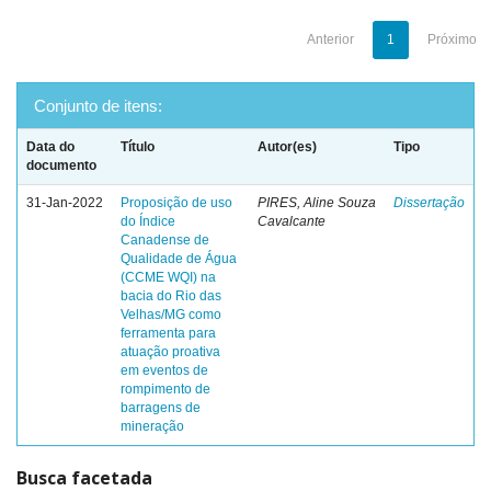
Anterior
1
Próximo
Conjunto de itens:
Data do
Título
Autor(es)
Tipo
documento
31-Jan-2022
Proposição de uso
PIRES, Aline Souza
Dissertação
do Índice
Cavalcante
Canadense de
Qualidade de Água
(CCME WQI) na
bacia do Rio das
Velhas/MG como
ferramenta para
atuação proativa
em eventos de
rompimento de
barragens de
mineração
Busca facetada