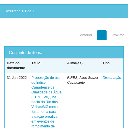
Resultado 1-1 de 1.
Anterior
1
Próximo
Conjunto de itens:
Data do
Título
Autor(es)
Tipo
documento
31-Jan-2022
Proposição de uso
PIRES, Aline Souza
Dissertação
do Índice
Cavalcante
Canadense de
Qualidade de Água
(CCME WQI) na
bacia do Rio das
Velhas/MG como
ferramenta para
atuação proativa
em eventos de
rompimento de