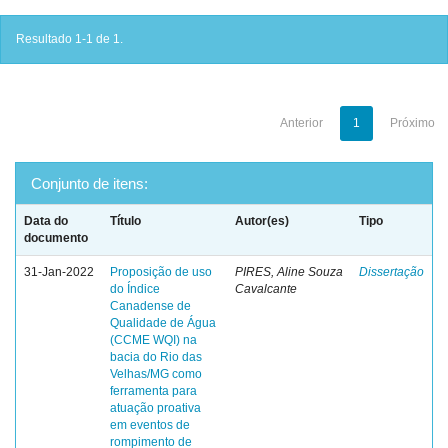
Resultado 1-1 de 1.
Anterior
1
Próximo
Conjunto de itens:
Data do
Título
Autor(es)
Tipo
documento
31-Jan-2022
Proposição de uso
PIRES, Aline Souza
Dissertação
do Índice
Cavalcante
Canadense de
Qualidade de Água
(CCME WQI) na
bacia do Rio das
Velhas/MG como
ferramenta para
atuação proativa
em eventos de
rompimento de