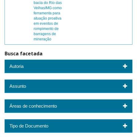
bacia do Rio das
Velhas/MG como
ferramenta para
atuação proativa
em eventos de
rompimento de
barragens de
mineração
Busca facetada
Autoria
Assunto
Áreas de conhecimento
Tipo de Documento