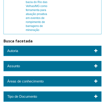
bacia do Rio das
Velhas/MG como
ferramenta para
atuação proativa
em eventos de
rompimento de
barragens de
mineração
Busca facetada
Autoria
Assunto
Áreas de conhecimento
Tipo de Documento