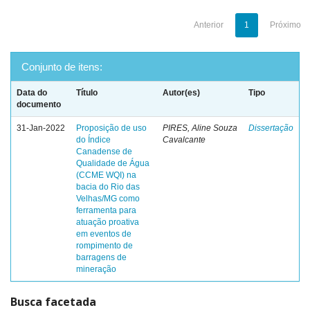
Anterior
1
Próximo
Conjunto de itens:
Data do
Título
Autor(es)
Tipo
documento
31-Jan-2022
Proposição de uso
PIRES, Aline Souza
Dissertação
do Índice
Cavalcante
Canadense de
Qualidade de Água
(CCME WQI) na
bacia do Rio das
Velhas/MG como
ferramenta para
atuação proativa
em eventos de
rompimento de
barragens de
mineração
Busca facetada