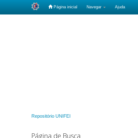
Página inicial
Navegar
Ajuda
Skip
navigation
Repositório UNIFEI
Página de Busca