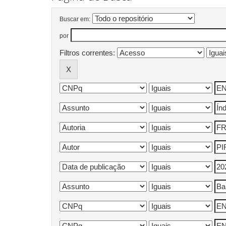
Buscar em:
por
Filtros correntes: