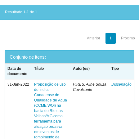
Resultado 1-1 de 1.
Anterior
1
Próximo
Conjunto de itens:
Data do
Título
Autor(es)
Tipo
documento
31-Jan-2022
Proposição de uso
PIRES, Aline Souza
Dissertação
do Índice
Cavalcante
Canadense de
Qualidade de Água
(CCME WQI) na
bacia do Rio das
Velhas/MG como
ferramenta para
atuação proativa
em eventos de
rompimento de