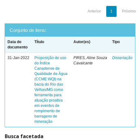
Anterior
1
Próximo
Conjunto de itens:
Data do
Título
Autor(es)
Tipo
documento
31-Jan-2022
Proposição de uso
PIRES, Aline Souza
Dissertação
do Índice
Cavalcante
Canadense de
Qualidade de Água
(CCME WQI) na
bacia do Rio das
Velhas/MG como
ferramenta para
atuação proativa
em eventos de
rompimento de
barragens de
mineração
Busca facetada