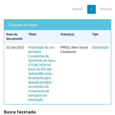
Anterior
1
Próximo
Conjunto de itens:
Data do
Título
Autor(es)
Tipo
documento
31-Jan-2022
Proposição de uso
PIRES, Aline Souza
Dissertação
do Índice
Cavalcante
Canadense de
Qualidade de Água
(CCME WQI) na
bacia do Rio das
Velhas/MG como
ferramenta para
atuação proativa
em eventos de
rompimento de
barragens de
mineração
Busca facetada