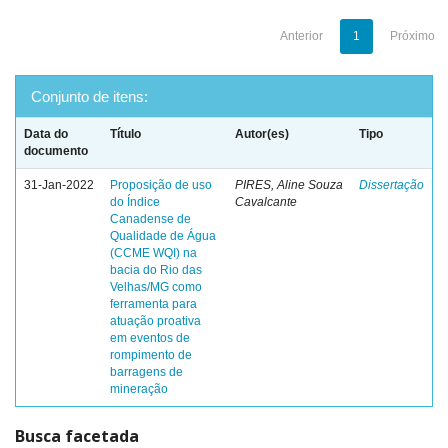
Anterior
1
Próximo
Conjunto de itens:
Data do
Título
Autor(es)
Tipo
documento
31-Jan-2022
Proposição de uso
PIRES, Aline Souza
Dissertação
do Índice
Cavalcante
Canadense de
Qualidade de Água
(CCME WQI) na
bacia do Rio das
Velhas/MG como
ferramenta para
atuação proativa
em eventos de
rompimento de
barragens de
mineração
Busca facetada