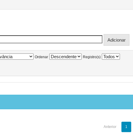
Ordenar
Registro(s)
Anterior
1