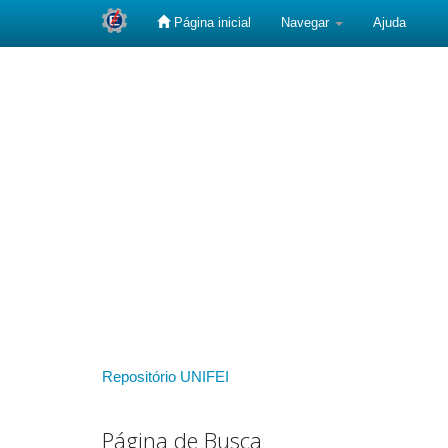
Página inicial
Navegar
Ajuda
Skip
navigation
Repositório UNIFEI
Página de Busca