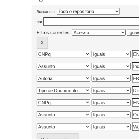
Buscar em:
por
Filtros correntes: