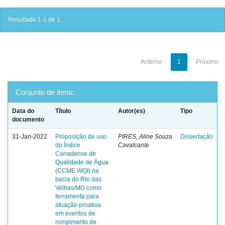
Resultado 1-1 de 1.
Anterior
1
Próximo
Conjunto de itens:
Data do
Título
Autor(es)
Tipo
documento
31-Jan-2022
Proposição de uso
PIRES, Aline Souza
Dissertação
do Índice
Cavalcante
Canadense de
Qualidade de Água
(CCME WQI) na
bacia do Rio das
Velhas/MG como
ferramenta para
atuação proativa
em eventos de
rompimento de