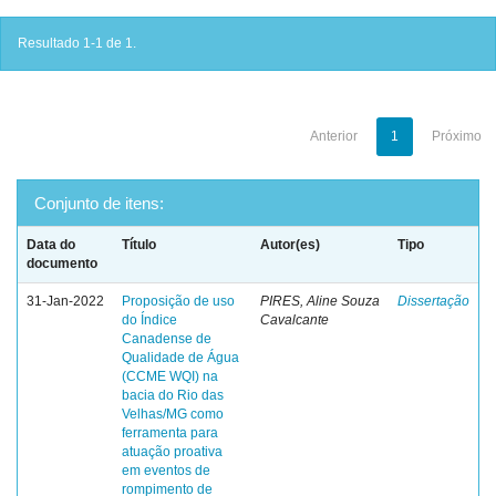
Resultado 1-1 de 1.
Anterior
1
Próximo
Conjunto de itens:
Data do
Título
Autor(es)
Tipo
documento
31-Jan-2022
Proposição de uso
PIRES, Aline Souza
Dissertação
do Índice
Cavalcante
Canadense de
Qualidade de Água
(CCME WQI) na
bacia do Rio das
Velhas/MG como
ferramenta para
atuação proativa
em eventos de
rompimento de