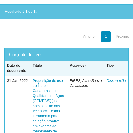
Resultado 1-1 de 1.
Anterior
1
Próximo
Conjunto de itens:
Data do
Título
Autor(es)
Tipo
documento
31-Jan-2022
Proposição de uso
PIRES, Aline Souza
Dissertação
do Índice
Cavalcante
Canadense de
Qualidade de Água
(CCME WQI) na
bacia do Rio das
Velhas/MG como
ferramenta para
atuação proativa
em eventos de
rompimento de