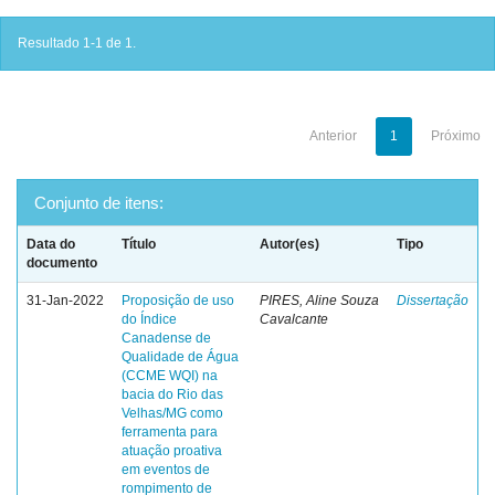
Resultado 1-1 de 1.
Anterior
1
Próximo
Conjunto de itens:
Data do
Título
Autor(es)
Tipo
documento
31-Jan-2022
Proposição de uso
PIRES, Aline Souza
Dissertação
do Índice
Cavalcante
Canadense de
Qualidade de Água
(CCME WQI) na
bacia do Rio das
Velhas/MG como
ferramenta para
atuação proativa
em eventos de
rompimento de