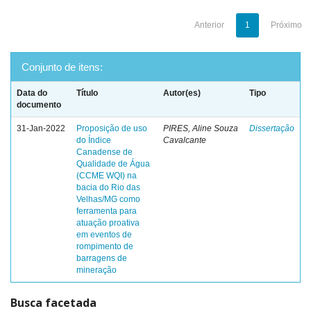
Anterior
1
Próximo
Conjunto de itens:
Data do
Título
Autor(es)
Tipo
documento
31-Jan-2022
Proposição de uso
PIRES, Aline Souza
Dissertação
do Índice
Cavalcante
Canadense de
Qualidade de Água
(CCME WQI) na
bacia do Rio das
Velhas/MG como
ferramenta para
atuação proativa
em eventos de
rompimento de
barragens de
mineração
Busca facetada