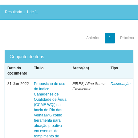
Resultado 1-1 de 1.
Anterior
1
Próximo
Conjunto de itens:
Data do
Título
Autor(es)
Tipo
documento
31-Jan-2022
Proposição de uso
PIRES, Aline Souza
Dissertação
do Índice
Cavalcante
Canadense de
Qualidade de Água
(CCME WQI) na
bacia do Rio das
Velhas/MG como
ferramenta para
atuação proativa
em eventos de
rompimento de