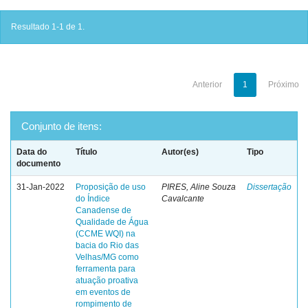
Resultado 1-1 de 1.
Anterior
1
Próximo
Conjunto de itens:
Data do
Título
Autor(es)
Tipo
documento
31-Jan-2022
Proposição de uso
PIRES, Aline Souza
Dissertação
do Índice
Cavalcante
Canadense de
Qualidade de Água
(CCME WQI) na
bacia do Rio das
Velhas/MG como
ferramenta para
atuação proativa
em eventos de
rompimento de