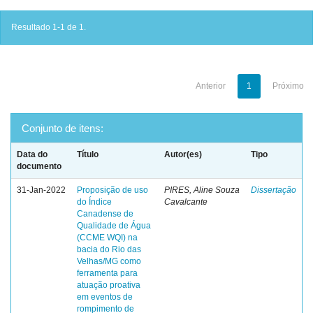
Resultado 1-1 de 1.
Anterior
1
Próximo
Conjunto de itens:
Data do
Título
Autor(es)
Tipo
documento
31-Jan-2022
Proposição de uso
PIRES, Aline Souza
Dissertação
do Índice
Cavalcante
Canadense de
Qualidade de Água
(CCME WQI) na
bacia do Rio das
Velhas/MG como
ferramenta para
atuação proativa
em eventos de
rompimento de