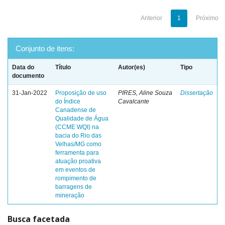
Anterior
1
Próximo
Conjunto de itens:
Data do
Título
Autor(es)
Tipo
documento
31-Jan-2022
Proposição de uso
PIRES, Aline Souza
Dissertação
do Índice
Cavalcante
Canadense de
Qualidade de Água
(CCME WQI) na
bacia do Rio das
Velhas/MG como
ferramenta para
atuação proativa
em eventos de
rompimento de
barragens de
mineração
Busca facetada