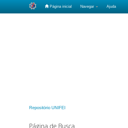
Página inicial
Navegar
Ajuda
Skip
navigation
Repositório UNIFEI
Página de Busca