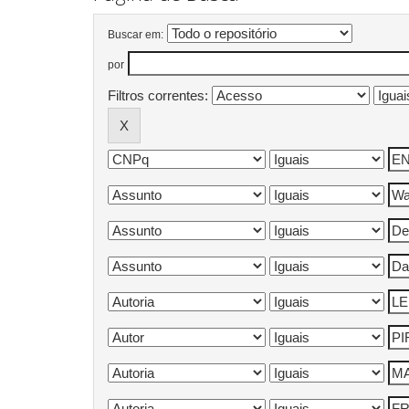
Buscar em:
por
Filtros correntes: