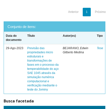
Anterior
1
Próximo
Conjunto de itens:
Data do
Título
Autor(es)
Tipo
documento
29-Ago-2023
Previsão das
BEJARANO, Edwin
Tese
propriedades micro
Gilberto Medina
estruturais e
transformações de
fases em o processo da
temperabilidade do aço
SAE 1045 através da
simulação numérica
computacional e
verificação mediante o
teste do Jominy
Busca facetada