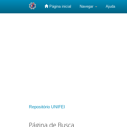
Página inicial
Navegar
Ajuda
Skip
navigation
Repositório UNIFEI
Página de Busca