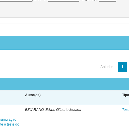
Anterior
1
Autor(es)
Tip
e
BEJARANO, Edwin Gilberto Medina
Tes
 simulação
e o teste do