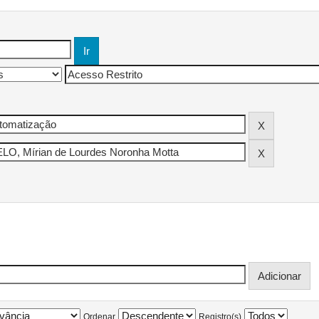
Ordenar
Registro(s)