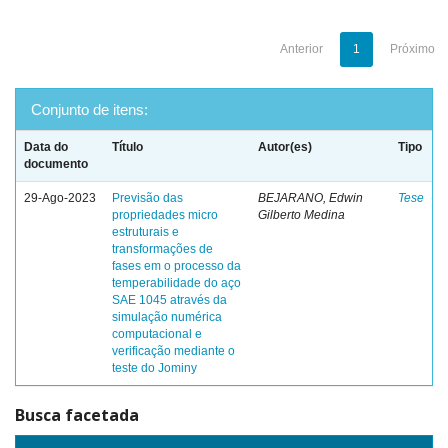
Anterior
1
Próximo
Conjunto de itens:
Data do
Título
Autor(es)
Tipo
documento
29-Ago-2023
Previsão das
BEJARANO, Edwin
Tese
propriedades micro
Gilberto Medina
estruturais e
transformações de
fases em o processo da
temperabilidade do aço
SAE 1045 através da
simulação numérica
computacional e
verificação mediante o
teste do Jominy
Busca facetada