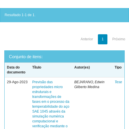
Resultado 1-1 de 1.
Anterior
1
Próximo
Conjunto de itens:
Data do
Título
Autor(es)
Tipo
documento
29-Ago-2023
Previsão das
BEJARANO, Edwin
Tese
propriedades micro
Gilberto Medina
estruturais e
transformações de
fases em o processo da
temperabilidade do aço
SAE 1045 através da
simulação numérica
computacional e
verificação mediante o