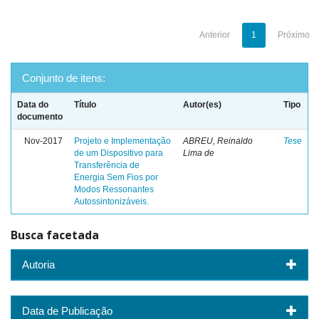
Anterior
1
Próximo
Conjunto de itens:
Data do
Título
Autor(es)
Tipo
documento
Nov-2017
Projeto e Implementação
ABREU, Reinaldo
Tese
de um Dispositivo para
Lima de
Transferência de
Energia Sem Fios por
Modos Ressonantes
Autossintonizáveis.
Busca facetada
Autoria
Data de Publicação